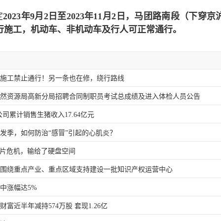
定
2023年9月2日至2023年11月2日，马团路南段（下穿
行施工，机动车、非机动车及行人可正常通行。
因施工禁止通行！另一条也在修，绕行路线
市自然资源局高新分局招聘合同制职员考试总成绩及进入体检人员公告
公司累计销售生猪收入17.64亿元
发季，如何防治“感冒”引起的心肌炎？
了芯片危机，输给了硬盘空间
：围绕重点产业、重点区域支持建设一批知识产权运营中心
盘中涨幅达5%
富近半年减持574万股 套现1.26亿