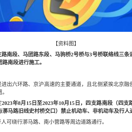
【资料图】
支路南段、马团路东段、马驹桥2号桥与3号桥联络线三条
团路南段进行施工。
是进出六环路、京沪高速的主要通道，且北侧紧挨北京融
纽。
定
2023年8月15日至2023年10月15日，四支路南段（
与漷马路旧线史村桥交口）禁止机动车、非机动车及行人
行人可绕行漷马路、南小营路等周边道路通行。