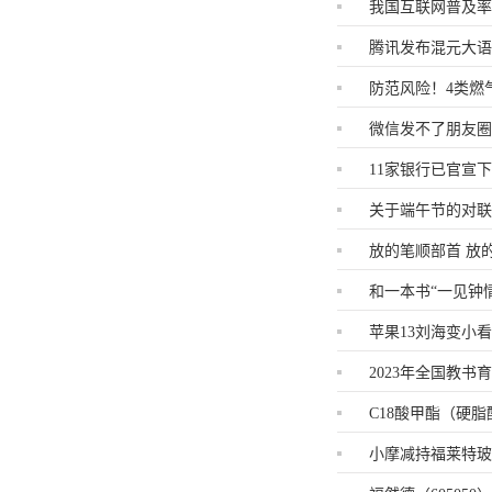
我国互联网普及率达
腾讯发布混元大
防范风险！4类燃
微信发不了朋友
11家银行已官宣下
关于端午节的对联
放的笔顺部首 放
和一本书“一见钟
苹果13刘海变小
2023年全国教书
C18酸甲酯（硬脂酸
小摩减持福莱特玻璃(