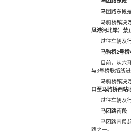
马团路东段
马团路东段
马驹桥镇决
凤港河北岸）禁
过往车辆及
马驹桥2号桥
目前，从六
与3号桥联络线
马驹桥镇决
口至马驹桥西站
过往车辆及
马团路南段
马团路南段
路之一。