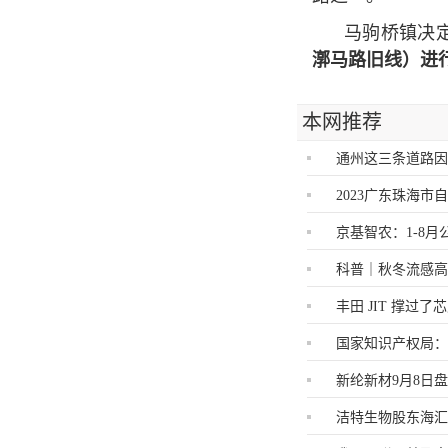
马驹桥镇决
漷马路旧线）进
本网推荐
通州这三条道路
2023广东珠海
京基智农：1-8月
科普｜秋冬流感高
丰田 JIT 撑过
国家知识产权局
新纶新材9月8日
洁特生物股东海汇财