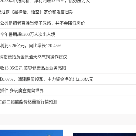
）2023年中报简析：净利润增33.91%，债务压力大
或泄露《黑神话：悟空》定价和发售日期
消公摊是把老百姓当傻子忽悠，并不会降低房价
今年暑期超8200万人次出入境
润5.26亿元，同比增长170.45%
恒指纳指德指黄金原油天然气铜操作建议
13.95亿元 美容健康品类业务亮眼
涨0.07%，润建股份领涨，主力资金净流出2.38亿元
插件 多玩魔盒魔兽世界
日乙二醇二醋酸酯价格最新行情预测