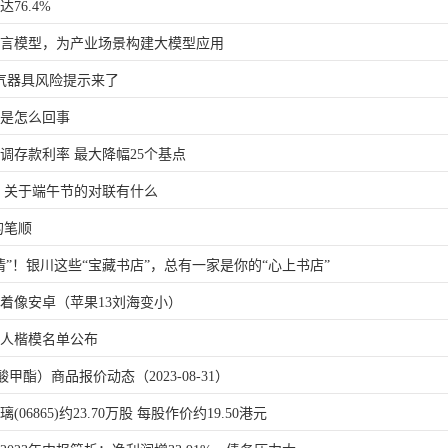
76.4%
语言模型，为产业场景构建大模型应用
气器具风险提示来了
圈是怎么回事
调存款利率 最大降幅25个基点
 关于端午节的对联有什么
的笔顺
情”！银川这些“宝藏书店”，总有一家是你的“心上书店”
看着像安卓（苹果13刘海变小）
育人楷模名单公布
甲酯）商品报价动态（2023-08-31）
06865)约23.70万股 每股作价约19.50港元