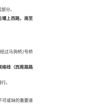
成部分。
北起后堰上西路，南至
经过马驹桥2号桥
。
号桥联络线（西周路路
通行。
不可或缺的重要道