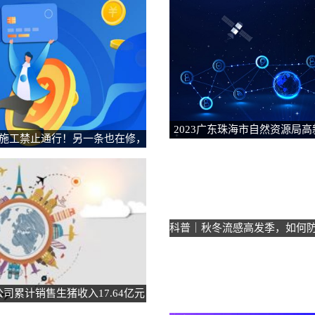
2023广东珠海市自然资源局
施工禁止通行！另一条也在修，
职员考试总成绩及进入
绕行路线
科普｜秋冬流感高发季，如何防
肌炎？
公司累计销售生猪收入17.64亿元