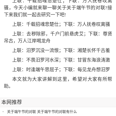
上联：千载招魂悲楚仕；下联：万人抚卷叹离
骚，今天小编就来聊一聊关于关于端午节的对联?接
下来我们就一起去研究一下吧!
上联：千载招魂悲楚仕；下联：万人抚卷叹离骚
上联：去秽除邪，千户门前悬虎艾；下联：尊贤
吊古，万人江岸喝龙舟
上联：汨罗沉没一流恨；下联：湘楚长怀千古羞
上联：不畏汨罗河水深；下联：甘冒东海浪涛激
上联：时逢端午思屈子；下联：每见龙舟想汨罗
本文就为大家讲解到这里，希望对大家有所帮
助。
本网推荐
关于端午节的对联 关于端午节的对联有什么