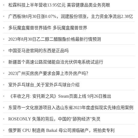
松霖科技上半年营收13.95亿元 美容健康品类业务亮眼
广西板块8月30日涨0.07%，润建股份领涨，主力资金净流出2.38亿
元
多玩魔盒魔兽世界插件 多玩魔盒魔兽世界
2023年8月30日乙二醇二醋酸酯价格最新行情预测
中国亚马逊官网的东西是正品吗
新疆首个高速公路双储能自洽光伏供电系统试运行
2023广州买房房产要求会算上市外房产吗？
室外乒乓球台_关于室外乒乓球台介绍
《丰收之月: 安托斯之风》Steam页面上线 9月26日推出
东营市一文化旅游项目入选山东省2023年度虚拟现实先锋应用案例
ROSEONLY 失落的背后，中国的“舔狗经济”失灵
俄罗斯 CPU 制造商 Baikal 母公司濒临破产，将拍卖专利