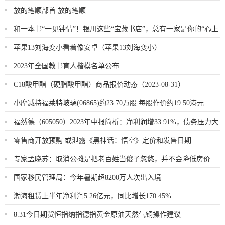
放的笔顺部首 放的笔顺
和一本书“一见钟情”！银川这些“宝藏书店”，总有一家是你的“心上
书店”
苹果13刘海变小看着像安卓（苹果13刘海变小）
2023年全国教书育人楷模名单公布
C18酸甲酯（硬脂酸甲酯）商品报价动态（2023-08-31）
小摩减持福莱特玻璃(06865)约23.70万股 每股作价约19.50港元
福然德（605050）2023年中报简析：净利润增33.91%，债务压力大
零售商开放预购 或泄露《黑神话：悟空》定价和发售日期
专家孟晓苏：取消公摊是把老百姓当傻子忽悠，并不会降低房价
国家移民管理局：今年暑期超8200万人次出入境
渤海租赁上半年净利润5.26亿元，同比增长170.45%
8.31今日期货恒指纳指德指黄金原油天然气铜操作建议