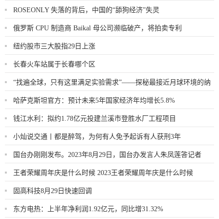
ROSEONLY 失落的背后，中国的“舔狗经济”失灵
俄罗斯 CPU 制造商 Baikal 母公司濒临破产，将拍卖专利
纽约股市三大股指29日上涨
长春火车站属于长春哪个区
“找遍全球，只有这里满足实验需求”——探秘最接近月球环境的纳
米真空互联实验站
哈萨克斯坦官方：预计未来5年国家经济年均增长5.8%
钱江水利：拟约1.78亿元投建兰溪市登胜水厂工程项目
小灿说交通丨都是醉驾，为何有人免予起诉有人获刑3年
国台办刚刚发布。2023年8月29日，国台办发言人朱凤莲答记者
问。记者问
王者荣耀周年庆是什么时候 2023王者荣耀周年庆是什么时候
固高科技8月29日快速回调
东方电热：上半年净利润1.92亿元，同比增31.32%