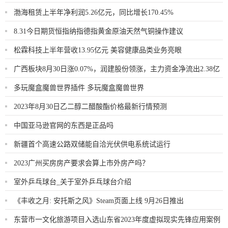
渤海租赁上半年净利润5.26亿元，同比增长170.45%
8.31今日期货恒指纳指德指黄金原油天然气铜操作建议
松霖科技上半年营收13.95亿元 美容健康品类业务亮眼
广西板块8月30日涨0.07%，润建股份领涨，主力资金净流出2.38亿
元
多玩魔盒魔兽世界插件 多玩魔盒魔兽世界
2023年8月30日乙二醇二醋酸酯价格最新行情预测
中国亚马逊官网的东西是正品吗
新疆首个高速公路双储能自洽光伏供电系统试运行
2023广州买房房产要求会算上市外房产吗？
室外乒乓球台_关于室外乒乓球台介绍
《丰收之月: 安托斯之风》Steam页面上线 9月26日推出
东营市一文化旅游项目入选山东省2023年度虚拟现实先锋应用案例