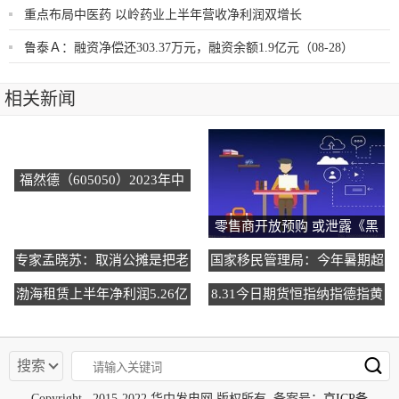
重点布局中医药 以岭药业上半年营收净利润双增长
鲁泰Ａ：融资净偿还303.37万元，融资余额1.9亿元（08-28）
相关新闻
福然德（605050）2023年中
报简析：净利润增33.91%，
债务压力大
零售商开放预购 或泄露《黑
神话：悟空》定价和发售日期
专家孟晓苏：取消公摊是把老
国家移民管理局：今年暑期超
百姓当傻子忽悠，并不会降低
8200万人次出入境
渤海租赁上半年净利润5.26亿
8.31今日期货恒指纳指德指黄
房价
元，同比增长170.45%
金原油天然气铜操作建议
搜索
Copyright 2015-2022 华中发电网 版权所有 备案号：
京ICP备