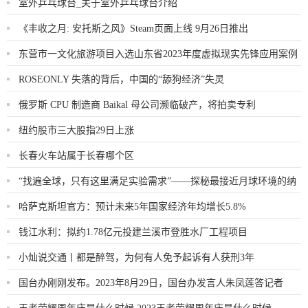
室外乒乓球台_关于室外乒乓球台介绍
《丰收之月: 安托斯之风》Steam页面上线 9月26日推出
东营市一文化旅游项目入选山东省2023年度虚拟现实先锋应用案例
ROSEONLY 失落的背后，中国的“舔狗经济”失灵
俄罗斯 CPU 制造商 Baikal 母公司濒临破产，将拍卖专利
纽约股市三大股指29日上涨
长春火车站属于长春哪个区
“找遍全球，只有这里满足实验需求”——探秘最接近月球环境的纳
米真空互联实验站
哈萨克斯坦官方：预计未来5年国家经济年均增长5.8%
钱江水利：拟约1.78亿元投建兰溪市登胜水厂工程项目
小灿说交通丨都是醉驾，为何有人免予起诉有人获刑3年
国台办刚刚发布。2023年8月29日，国台办发言人朱凤莲答记者
问。记者问