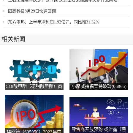
王者荣耀周年庆是什么时候 2023王者荣耀周年庆是什么时候
固高科技8月29日快速回调
东方电热：上半年净利润1.92亿元，同比增31.32%
相关新闻
C18酸甲酯（硬脂酸甲酯）商
小摩减持福莱特玻璃(06865)
品报价动态（2023-08-31）
约23.70万股 每股作价约19.50
港元
零售商开放预购 或泄露《黑
福然德（605050）2023年中