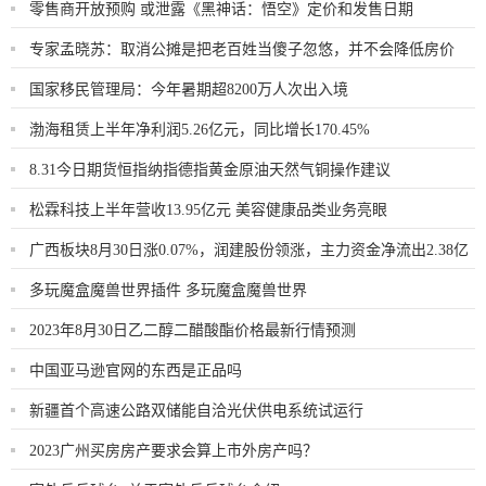
零售商开放预购 或泄露《黑神话：悟空》定价和发售日期
专家孟晓苏：取消公摊是把老百姓当傻子忽悠，并不会降低房价
国家移民管理局：今年暑期超8200万人次出入境
渤海租赁上半年净利润5.26亿元，同比增长170.45%
8.31今日期货恒指纳指德指黄金原油天然气铜操作建议
松霖科技上半年营收13.95亿元 美容健康品类业务亮眼
广西板块8月30日涨0.07%，润建股份领涨，主力资金净流出2.38亿
元
多玩魔盒魔兽世界插件 多玩魔盒魔兽世界
2023年8月30日乙二醇二醋酸酯价格最新行情预测
中国亚马逊官网的东西是正品吗
新疆首个高速公路双储能自洽光伏供电系统试运行
2023广州买房房产要求会算上市外房产吗？