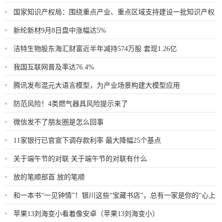
国家知识产权局：围绕重点产业、重点区域支持建设一批知识产权
运营中心
新纶新材9月8日盘中涨幅达5%
洁特生物股东海汇财富近半年减持574万股 套现1.26亿
我国互联网普及率达76.4%
腾讯发布混元大语言模型，为产业场景构建大模型应用
防范风险！4类燃气器具风险提示来了
微信发不了朋友圈是怎么回事
11家银行已官宣下调存款利率 最大降幅25个基点
关于端午节的对联 关于端午节的对联有什么
放的笔顺部首 放的笔顺
和一本书“一见钟情”！银川这些“宝藏书店”，总有一家是你的“心上
书店”
苹果13刘海变小看着像安卓（苹果13刘海变小）