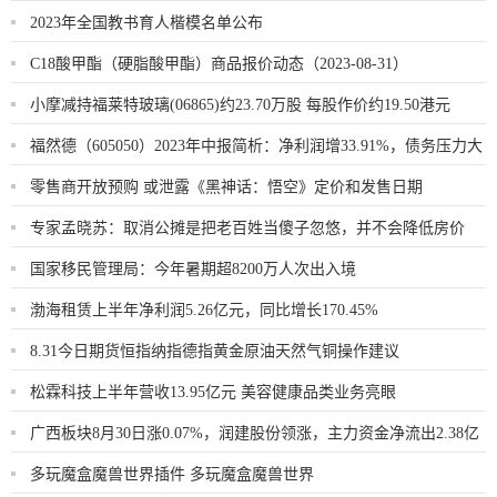
2023年全国教书育人楷模名单公布
C18酸甲酯（硬脂酸甲酯）商品报价动态（2023-08-31）
小摩减持福莱特玻璃(06865)约23.70万股 每股作价约19.50港元
福然德（605050）2023年中报简析：净利润增33.91%，债务压力大
零售商开放预购 或泄露《黑神话：悟空》定价和发售日期
专家孟晓苏：取消公摊是把老百姓当傻子忽悠，并不会降低房价
国家移民管理局：今年暑期超8200万人次出入境
渤海租赁上半年净利润5.26亿元，同比增长170.45%
8.31今日期货恒指纳指德指黄金原油天然气铜操作建议
松霖科技上半年营收13.95亿元 美容健康品类业务亮眼
广西板块8月30日涨0.07%，润建股份领涨，主力资金净流出2.38亿
元
多玩魔盒魔兽世界插件 多玩魔盒魔兽世界