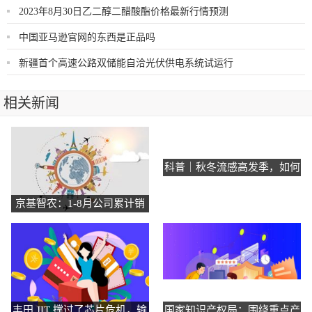
2023年8月30日乙二醇二醋酸酯价格最新行情预测
中国亚马逊官网的东西是正品吗
新疆首个高速公路双储能自洽光伏供电系统试运行
相关新闻
科普｜秋冬流感高发季，如何
防治“感冒”引起的心肌炎？
京基智农：1-8月公司累计销
售生猪收入17.64亿元
丰田 JIT 撑过了芯片危机，输
国家知识产权局：围绕重点产