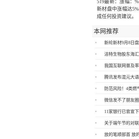
519最新：涨幅
新材盘中涨幅达5
成任何投资建议。
本网推荐
新纶新材9月8日
洁特生物股东海汇财
我国互联网普及率达
腾讯发布混元大
防范风险！4类燃
微信发不了朋友
11家银行已官宣下
关于端午节的对联
放的笔顺部首 放