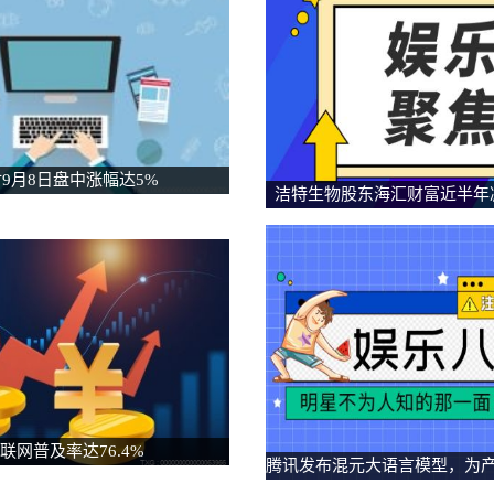
9月8日盘中涨幅达5%
洁特生物股东海汇财富近半年减
1.26亿
联网普及率达76.4%
腾讯发布混元大语言模型，为
应用