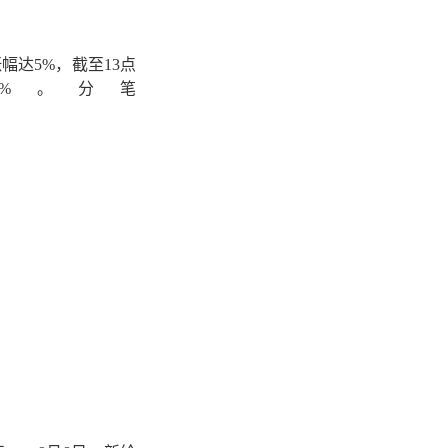
幅达5%，截至13点
率%。
分笔