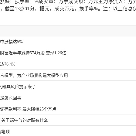
：%涨跌：换手率：%成交量：万手成交额：万元主力净流入：万
%，截至13点01分，报元，成交万元，换手率%。注：以上信息
盘中涨幅达5%
富近半年减持574万股 套现1.26亿
76.4%
语言模型，为产业场景构建大模型应用
气器具风险提示来了
圈是怎么回事
调存款利率 最大降幅25个基点
 关于端午节的对联有什么
的笔顺