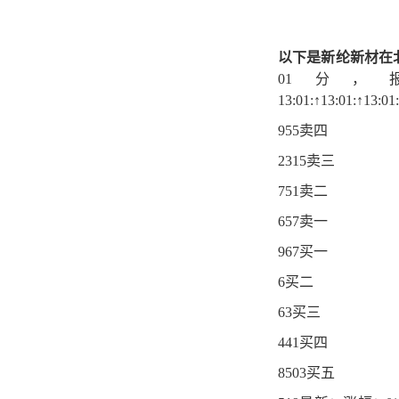
以下是新纶新材在北
01分
13:01:↑13:01:↑13:0
955卖四
2315卖三
751卖二
657卖一
967买一
6买二
63买三
441买四
8503买五