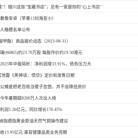
情”！银川这些“宝藏书店”，总有一家是你的“心上书店”
看着像安卓（苹果13刘海变小）
育人楷模名单公布
甲酯）商品报价动态（2023-08-31）
06865)约23.70万股 每股作价约19.50港元
）2023年中报简析：净利润增33.91%，债务压力大
或泄露《黑神话：悟空》定价和发售日期
消公摊是把老百姓当傻子忽悠，并不会降低房价
今年暑期超8200万人次出入境
润5.26亿元，同比增长170.45%
恒指纳指德指黄金原油天然气铜操作建议
13.95亿元 美容健康品类业务亮眼