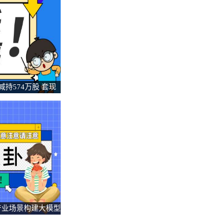
持574万股 套现
产业场景构建大模型