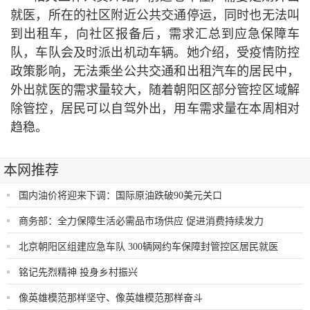
就医，所在的社区附
近
公共交通停运，同时也无法叫
到出租车，向社区报备后，需求汇总到应急保障车
队，车队会及时派出机动车辆。她介绍，受
疫情
防控
政策影响，无法乘坐公共交通和出租汽车的居民中，
外出就医的需求量较大，随着朝阳区部分管控区域解
除管控，居民可以自驾外出，用车需求量在本周相对
趋稳。
本网推荐
国内油价将迎来下调：国际原油跌破90美元关口
商务部：全力保障生活必需品市场供应 促进消费持续发力
北京朝阳区组建应急车队 300辆网约车保障封管控区居民就医
铭记先烈精神 投身乡村振兴
像英雄模范那样坚守、像英雄模范那样奋斗