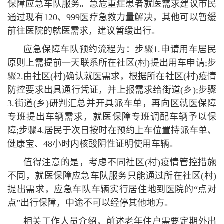
保障应急车队服务。急危重症患者就医需求建议市民
通过现有120、999医疗急救力量解决，其他可以暂缓
前往医院的就医需求，建议暂缓出行。
应急保障车队预约流程为：步骤1.申请用车居民
原则上需提前一天联系所在社区(村)提出用车申请;步
骤2.由社区(村)确认就医需求，根据所在社区(村)
疫情
防控要求出具通行凭证，并上报需求给街道(乡);步骤
3.街道(乡)研判汇总并开具派车单，再向区就医保障
专班提出车辆需求，就医保障专班调配车辆予以保
障;步骤4.居民于次日按时在预约上车位置持派车单、
健康宝、48小时内核酸阴
性
证明使用车辆。
值得注意的是，考虑不同社区(村)
疫情
管控措施
不同，就医保障应急车队服务只能通过所在社区(村)
提出需求，应急车队车辆实行居住地到医院的“点对
点”出行保障，中途不可以经停其他地方。
相关工作人员介绍，前述老年住户需要定期外出