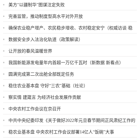
美方“以疆制华”图谋注定失败
完善监管，推动制度型高水平对外开放
确保农业稳产增产、农民稳步增收、农村稳定安宁（权威访谈·稳
字当头、稳中求进：怎么看、怎么办）
数据安全步入法治化轨道（政策解读）
让开放的春风温暖世界
我国新能源发电量年内首超一万亿千瓦时（新数据 新看点）
圆满完成第二次出舱全部既定任务
稳住农业基本盘 守好“三农”基础（社论）
察实情 建箴言 为经济社会发展作贡献
中央农村工作会议在京召开
中共中央纪委印发《关于做好2022年元旦春节期间正风肃纪工作的
通知》
稳农业基本盘 中央农村工作会议部署14亿人“饭碗”大事