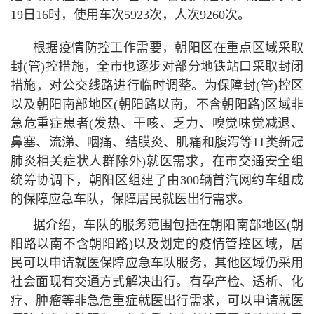
19日16时，使用车次5923次，人次9260次。
根据
疫情
防控工作需要，朝阳区在重点区域采取
封(管)控措施，全市也逐步对部分地铁站口采取封闭
措施，对公交线路进行临时调整。为保障封(管)控区
以及朝阳南部地区(朝阳路以南，不含朝阳路)区域非
急危重症患者(发热、干咳、乏力、嗅觉味觉减退、
鼻塞、流涕、咽痛、结膜炎、肌痛和腹泻等11类
新冠
肺炎相关症状人群除外)就医需求，在市交通安全组
统筹协调下，朝阳区组建了由300辆首汽网约车组成
的保障应急车队，保障居民就医出行需求。
据介绍，车队的服务范围包括在朝阳南部地区(朝
阳路以南不含朝阳路)以及划定的
疫情
管控区域，居
民可以申请就医保障应急车队服务，其他区域仍采用
社会面现有交通方式解决出行。有孕产检、透析、化
疗、肿瘤等非急危重症就医出行需求，可以申请就医